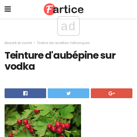
ad
Beauté et santé
Tirelire de recettes folkloriques
Teinture d'aubépine sur
vodka