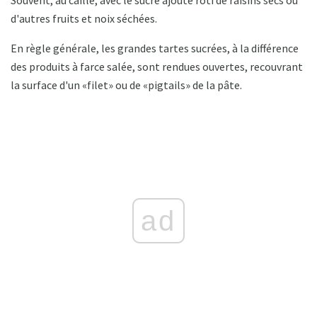
Souvent, au caillé, avec le sucre ajouté rôti de raisins secs ou
d'autres fruits et noix séchées.
En règle générale, les grandes tartes sucrées, à la différence
des produits à farce salée, sont rendues ouvertes, recouvrant
la surface d'un «filet» ou de «pigtails» de la pâte.
ad