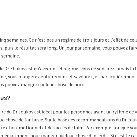
inq semaines. Ce n'est pas un régime de trois jours et l'effet de ce
s, plus le résultat sera long. Un jour par semaine, vous pouvez fai
r semaine.
du Dr Zhukov est qu'avec un tel régime, vous ne sentirez jamais la
e, vous mangerez entièrement et savourez, et particulièrement ai
ous pouvez manger quelque chose de nocif.
mes?
re du Dr Joukov est idéal pour les personnes ayant un rythme de vi
ue chose de fantaisie. Sur la base des recommandations du Dr Jouk
tre état émotionnel et des accès de faim. Par exemple, lorsque vou
mmédiatement pour manger quelque chose d'interdit. Si c'est le cas,