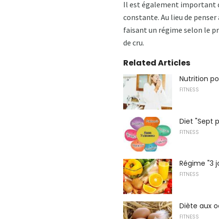
Il est également important q
constante. Au lieu de penser 
faisant un régime selon le p
de cru.
Related Articles
Nutrition p
FITNESS
Diet "Sept 
FITNESS
Régime "3 j
FITNESS
Diète aux o
FITNESS