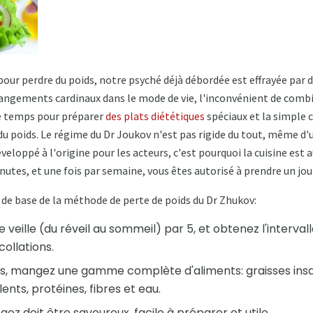
pour perdre du poids, notre psyché déjà débordée est effrayée par di
angements cardinaux dans le mode de vie, l'inconvénient de combin
e temps pour préparer
des plats diététiques
spéciaux et la simple c
du poids. Le régime du Dr Joukov n'est pas rigide du tout, même d'u
éveloppé à l'origine pour les acteurs, c'est pourquoi la cuisine est 
nutes, et une fois par semaine, vous êtes autorisé à prendre un jou
s de base de la méthode de perte de poids du Dr Zhukov:
 veille (du réveil au sommeil) par 5, et obtenez l'intervall
collations.
, mangez une gamme complète d'aliments: graisses insa
nts, protéines, fibres et eau.
z doit être savoureux, facile à préparer et utile.