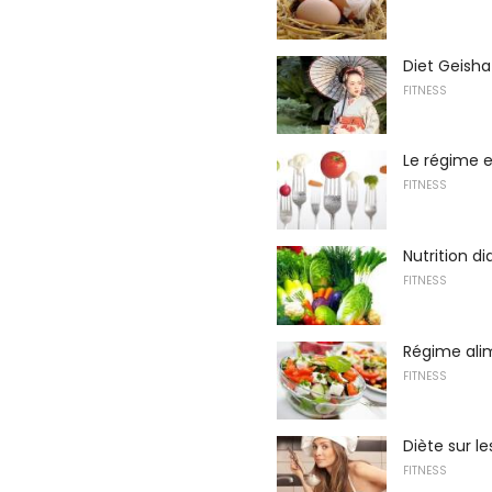
Diet Geisha
FITNESS
Le régime e
FITNESS
Nutrition d
FITNESS
Régime ali
FITNESS
Diète sur l
FITNESS